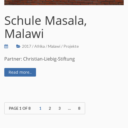
Schule Masala,
Malawi
2017
/
Afrika
/
Malawi
/
Projekte
Partner: Christian-Liebig-Stiftung
Read more..
PAGE 1 OF 8
Page
1
Page
2
Page
3
…
Page
8