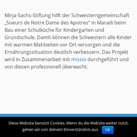
Mirja-Sachs-Stiftung hilft der Schwesterngemeinschaft
„Soeurs de Notre Dame des Apotres“ in Maradi beim
Bau einer Schulküche für Kindergarten und
Grundschule. Damit können die Schwestern alle Kinder
mit warmen Mahlzeiten vor Ort versorgen und die
Ernährungssituation deutlich verbessern. Das Projekt
wird in Zusammenarbeit mit
missio
durchgeführt und
von diesen professionell überwacht.
© Copyright Mirja-Sachs-Stiftung All Rights Reserved |
Diese Website benutzt Cookies. Wenn du die Website weiter nutzt,
Impressum
|
Disclaimer
gehen wir von deinem Einverständnis aus.
OK